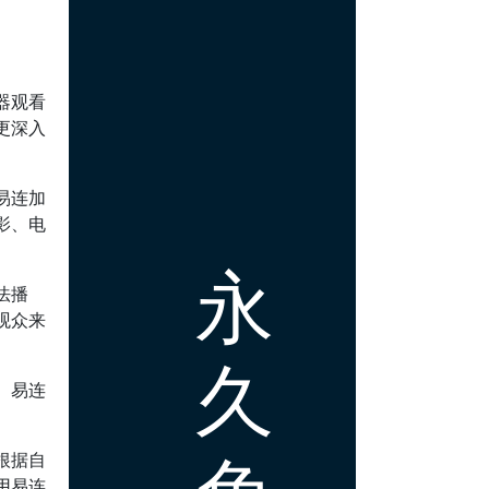
器观看
更深入
易连加
影、电
永
法播
观众来
久
。易连
。
根据自
用易连