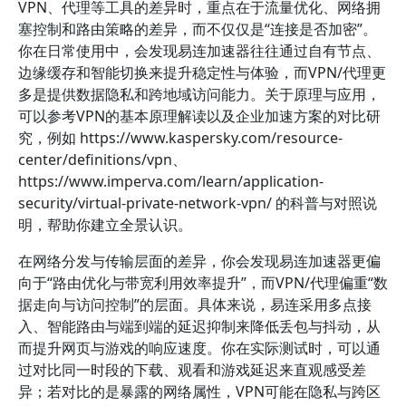
VPN、代理等工具的差异时，重点在于流量优化、网络拥
塞控制和路由策略的差异，而不仅仅是“连接是否加密”。
你在日常使用中，会发现易连加速器往往通过自有节点、
边缘缓存和智能切换来提升稳定性与体验，而VPN/代理更
多是提供数据隐私和跨地域访问能力。关于原理与应用，
可以参考VPN的基本原理解读以及企业加速方案的对比研
究，例如 https://www.kaspersky.com/resource-
center/definitions/vpn、
https://www.imperva.com/learn/application-
security/virtual-private-network-vpn/ 的科普与对照说
明，帮助你建立全景认识。
在网络分发与传输层面的差异，你会发现易连加速器更偏
向于“路由优化与带宽利用效率提升”，而VPN/代理偏重“数
据走向与访问控制”的层面。具体来说，易连采用多点接
入、智能路由与端到端的延迟抑制来降低丢包与抖动，从
而提升网页与游戏的响应速度。你在实际测试时，可以通
过对比同一时段的下载、观看和游戏延迟来直观感受差
异；若对比的是暴露的网络属性，VPN可能在隐私与跨区