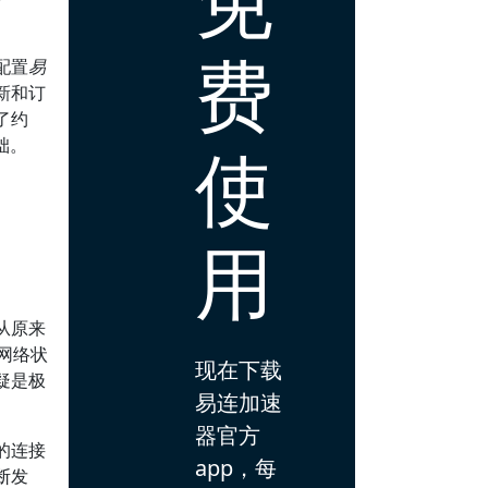
费
配置
易
新和订
了约
础。
使
用
从原来
网络状
现在下载
疑是极
易连加速
器官方
的连接
app，每
断发