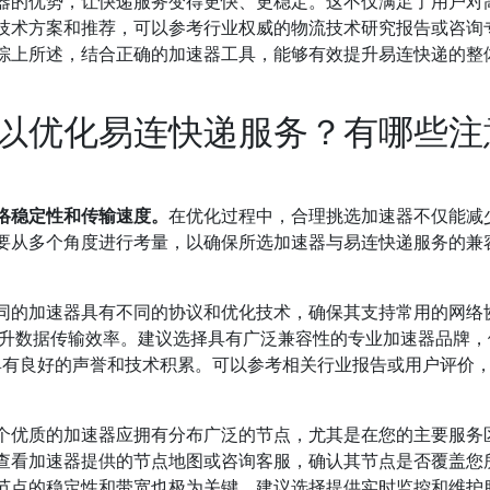
器的优势，让快递服务变得更快、更稳定。这不仅满足了用户对
技术方案和推荐，可以参考行业权威的物流技术研究报告或咨询
综上所述，结合正确的加速器工具，能够有效提升易连快递的整
以优化易连快递服务？有哪些注
络稳定性和传输速度。
在优化过程中，合理挑选加速器不仅能减
要从多个角度进行考量，以确保所选加速器与易连快递服务的兼
同的加速器具有不同的协议和优化技术，确保其支持常用的网络
有效提升数据传输效率。建议选择具有广泛兼容性的专业加速器品牌
内具有良好的声誉和技术积累。可以参考相关行业报告或用户评价
个优质的加速器应拥有分布广泛的节点，尤其是在您的主要服务
查看加速器提供的节点地图或咨询客服，确认其节点是否覆盖您
节点的稳定性和带宽也极为关键，建议选择提供实时监控和维护