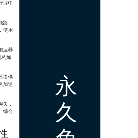
行业中
能路
，使用
加速器
机构如
永
还提供
名加速
久
损失，
。综合
免
性