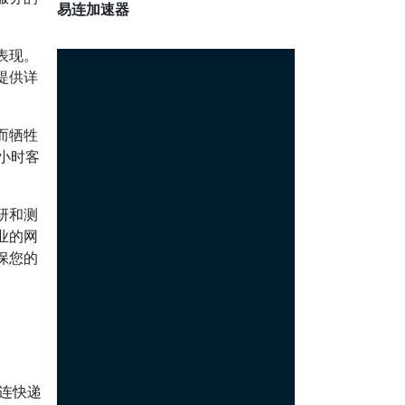
易连加速器
表现。
提供详
而牺牲
小时客
研和测
业的网
保您的
连快递