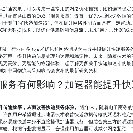
似加速效果，可以考虑一些常用的网络优化措施，比如选择稳定
通过配置路由器的QoS（服务质量）设置，优先保障快递数据的
同于专门的“快递加速器”，但在提升网络性能方面具有一定帮助
I和大数据技术，以优化供应链和信息流，未来“易连加速器”或
为有限，行业内多以技术优化和网络调度为主导手段提升快递服务
络环境，提升快递信息处理的速度和稳定性。未来，随着技术的
现更高效、更智能的物流体验。想了解更多关于快递加速器的最
例如中国物流与采购联合会发布的最新研究资料。
服务有何影响？加速器能提升快
升传输效率，从而改善快递服务体验。
近年来，随着电子商务的
。许多用户希望通过加速器技术改善快递数据传输的延迟和稳定
虽然易连快递本身不直接提供加速器服务，但结合第三方的
易连
体验。根据行业数据显示，合理使用加速器可以减少网络瓶颈，